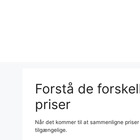
Hop
til
indhold
Forstå de forske
priser
Når det kommer til at sammenligne priser p
tilgængelige.