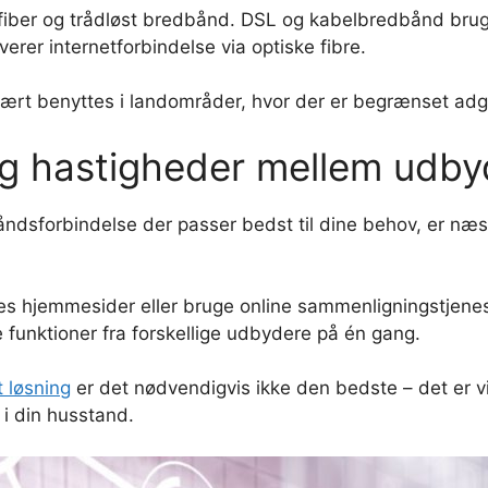
 fiber og trådløst bredbånd. DSL og kabelbredbånd brug
rer internetforbindelse via optiske fibre.
ært benyttes i landområder, hvor der er begrænset adgan
og hastigheder mellem udby
åndsforbindelse der passer bedst til dine behov, er næs
 hjemmesider eller bruge online sammenligningstjeneste
 funktioner fra forskellige udbydere på én gang.
t løsning
er det nødvendigvis ikke den bedste – det er vi
 i din husstand.